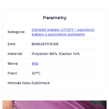
Parametry
Dámské kraťasy UTOPY – sportovní
Kategorie
:
kraťasy s autorským potiskem
EAN
:
8596267015168
Materiál
:
Polyester 86%, Elastan 14%
Barva
:
Bílá
Praní
:
30°C
Metoda tisku
:
Sublimace