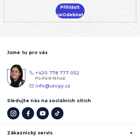
Přihlásit
se
Z
á
Jsme tu pro vás
p
a
t
+420 778 777 052
í
info
@
utopy.cz
Sledujte nás na sociálních sítích
Zákaznický servis