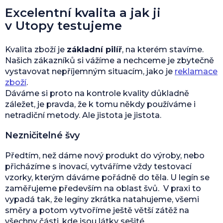
Excelentní kvalita a jak ji
v Utopy testujeme
Kvalita zboží je
základní pilíř
, na kterém stavíme.
Našich zákazníků si vážíme a nechceme je zbytečně
vystavovat nepříjemným situacím, jako je
reklamace
zboží
.
Dáváme si proto na kontrole kvality důkladně
záležet, je pravda, že k tomu někdy používáme i
netradiční metody. Ale jistota je jistota.
Nezničitelné švy
Předtím, než dáme nový produkt do výroby, nebo
přicházíme s inovací, vytváříme vždy testovací
vzorky, kterým dáváme pořádně do těla. U legín se
zaměřujeme především na oblast švů. V praxi to
vypadá tak, že legíny zkrátka natahujeme, všemi
směry a potom vytvoříme ještě větší zátěž na
všechny části, kde jsou látky sešité.