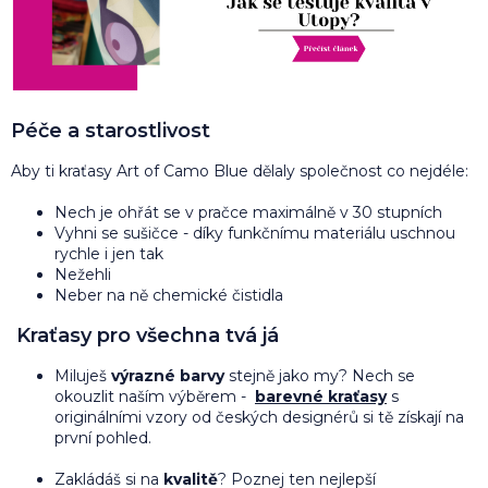
Péče a starostlivost
Aby ti kraťasy Art of Camo Blue dělaly společnost co nejdéle:
Nech je ohřát se v pračce maximálně v 30 stupních
Vyhni se sušičce - díky funkčnímu materiálu uschnou
rychle i jen tak
Nežehli
Neber na ně chemické čistidla
Kraťasy pro všechna tvá já
Miluješ
výrazné barvy
stejně jako my? Nech se
okouzlit naším výběrem -
barevné kraťasy
s
originálními vzory od českých designérů si tě získají na
první pohled.
Zakládáš si na
kvalitě
? Poznej ten nejlepší