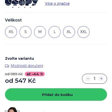
Více o značce
Velikost
XS
S
M
L
XL
XXL
Zvolte variantu
Možnosti doručení
od 989 Kč
až –44 %
−
+
od
547 Kč
Měrná
cena:
Přidat do košíku