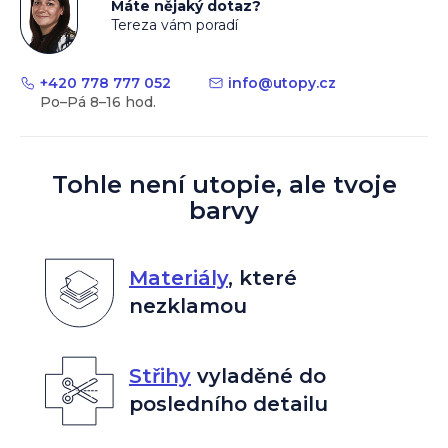
Máte nějaký dotaz?
Tereza vám poradí
+420 778 777 052
info
@
utopy.cz
Tohle není utopie, ale tvoje
barvy
Materiály
,
které
nezklamou
Střihy
vyladěné do
posledního detailu