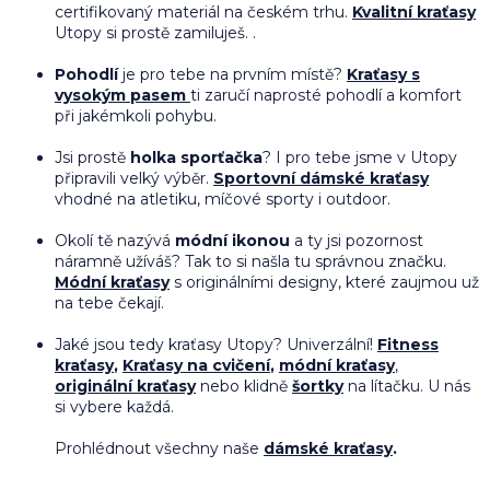
certifikovaný materiál na českém trhu.
Kvalitní kraťasy
Utopy si prostě zamiluješ. .
Pohodlí
je pro tebe na prvním místě?
Kraťasy s
vysokým pasem
ti zaručí naprosté pohodlí a komfort
při jakémkoli pohybu.
Jsi prostě
holka sporťačka
? I pro tebe jsme v Utopy
připravili velký výběr.
Sportovní dámské kraťasy
vhodné na atletiku, míčové sporty i outdoor.
Okolí tě nazývá
módní ikonou
a ty jsi pozornost
náramně užíváš? Tak to si našla tu správnou značku.
Módní kraťasy
s originálními designy, které zaujmou už
na tebe čekají.
Jaké jsou tedy kraťasy Utopy? Univerzální!
Fitness
kraťasy
,
Kraťasy na cvičení
,
módní kraťasy
,
originální kraťasy
nebo klidně
šortky
na lítačku. U nás
si vybere každá.
Prohlédnout všechny naše
dámské kraťasy
.