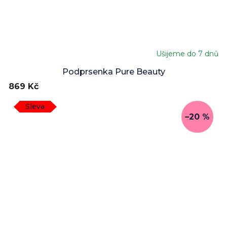
Ušijeme do 7 dnů
Průměrné
hodnocení
Podprsenka Pure Beauty
produktu
869 Kč
je
5,0
Sleva
z
–20 %
5
hvězdiček.