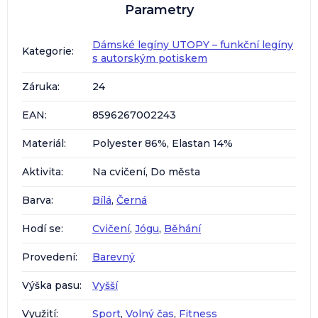
Parametry
Dámské legíny UTOPY – funkční legíny
Kategorie
:
s autorským potiskem
Záruka
:
24
EAN
:
8596267002243
Materiál
:
Polyester 86%, Elastan 14%
Aktivita
:
Na cvičení, Do města
Barva
:
Bílá
,
Černá
Hodí se
:
Cvičení
,
Jógu
,
Běhání
Provedení
:
Barevný
Výška pasu
:
Vyšší
Využití
:
Sport
,
Volný čas
,
Fitness