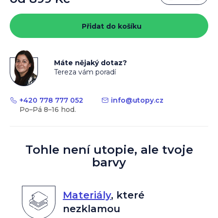
Měrná
cena:
Přidat do košíku
Máte nějaký dotaz?
Tereza vám poradí
+420 778 777 052
info
@
utopy.cz
Tohle není utopie, ale tvoje
barvy
Materiály
,
které
nezklamou