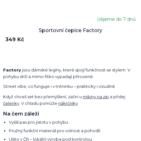
Ušijeme do 7 dnů
Sportovní čepice Factory
349 Kč
Factory
jsou dámské legíny, které spojí funkčnost se stylem. V
pohybu drží a mimo fitko vypadají přirozeně.
Street vibe, co funguje i v tréninku – prakticky i vizuálně.
Když chceš set bez přemýšlení, začni u
mikiny na zip
a přidej
čelenky
. V chladu pomůže
nákrčníky
.
Na čem záleží
Vyšší pas pro jistotu v pohybu.
Pružný funkční materiál pro volnost a pohodlí.
Ušito v ČR – lokální výroba pod kontrolou.