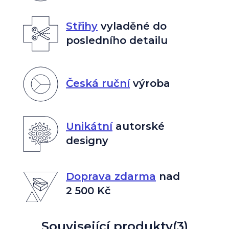
Střihy
vyladěné do
posledního detailu
Česká ruční
výroba
Unikátní
autorské
designy
Doprava zdarma
nad
2 500 Kč
Související produkty
(3)