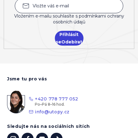
Vložením e-mailu souhlasíte s
podmínkami ochrany
osobních údajů
Přihlásit
se
Z
á
Jsme tu pro vás
p
a
t
+420 778 777 052
í
info
@
utopy.cz
Sledujte nás na sociálních sítích