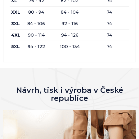
XL
76 - 92
82 - 102
74
XXL
80 - 94
84 - 104
74
3XL
84 - 106
92 - 116
74
4XL
90 - 114
94 - 126
74
5XL
94 - 122
100 - 134
74
Návrh, tisk i výroba v České
republice