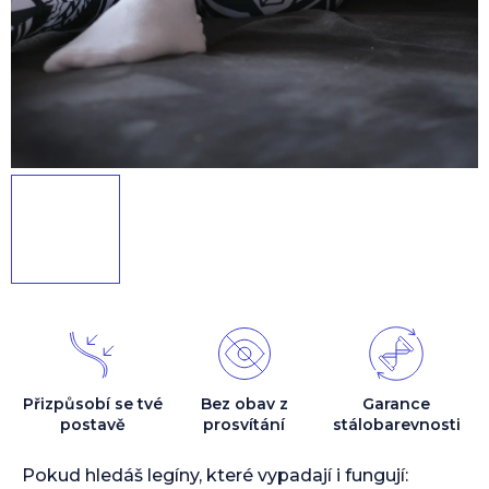
Přizpůsobí se tvé
Bez obav z
Garance
postavě
prosvítání
stálobarevnosti
Pokud hledáš legíny, které vypadají i fungují: