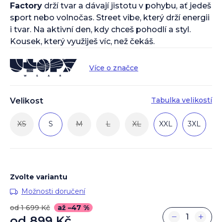
Factory
drží tvar a dávají jistotu v pohybu, ať jedeš
sport nebo volnočas. Street vibe, který drží energii
i tvar. Na aktivní den, kdy chceš pohodlí a styl.
Kousek, který využiješ víc, než čekáš.
Více o značce
Tabulka velikostí
Velikost
XS
S
M
L
XL
XXL
3XL
Zvolte variantu
Možnosti doručení
od 1 699 Kč
až –47 %
−
+
od
899 Kč