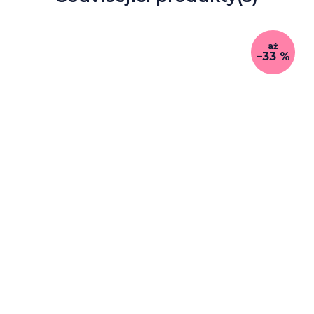
až
–33 %