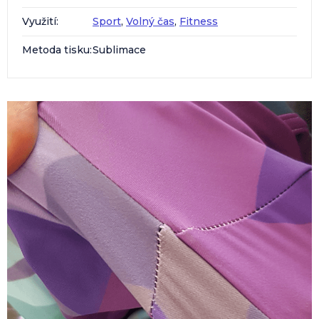
Využití
:
Sport
,
Volný čas
,
Fitness
Metoda tisku
:
Sublimace