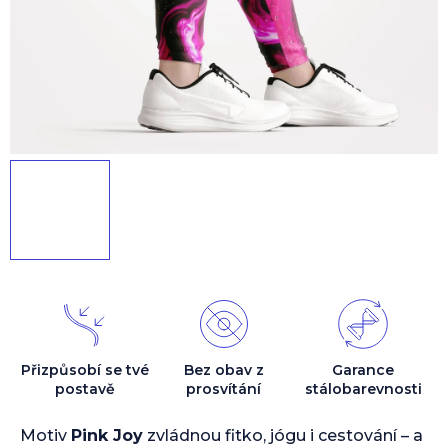
Přizpůsobí se tvé
Bez obav z
Garance
postavě
prosvítání
stálobarevnosti
Motiv
Pink Joy
zvládnou fitko, jógu i cestování – a