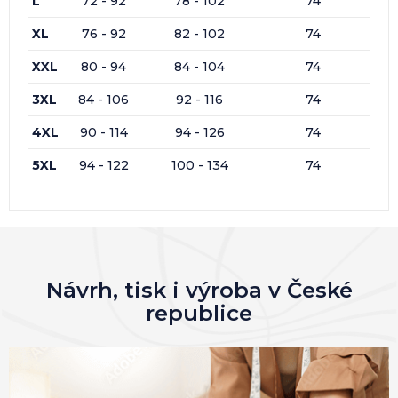
L
72 - 92
78 - 102
74
XL
76 - 92
82 - 102
74
XXL
80 - 94
84 - 104
74
3XL
84 - 106
92 - 116
74
4XL
90 - 114
94 - 126
74
5XL
94 - 122
100 - 134
74
Návrh, tisk i výroba v České
republice