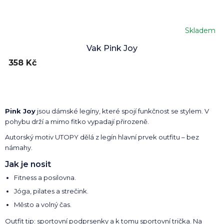
Skladem
Vak Pink Joy
358 Kč
Pink Joy
jsou dámské legíny, které spojí funkčnost se stylem. V
pohybu drží a mimo fitko vypadají přirozeně.
Autorský motiv UTOPY dělá z legín hlavní prvek outfitu – bez
námahy.
Jak je nosit
Fitness a posilovna.
Jóga, pilates a strečink.
Město a volný čas.
Outfit tip:
sportovní podprsenky
a k tomu
sportovní trička
. Na