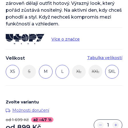
zároveň dělají outfit hotový. Výrazný look, který
pořád zůstává nositelný. Na aktivní den, kdy chceš
pohodlí a styl. Když nechceš kompromis mezi
funkčností a vzhledem.
Více o značce
Tabulka velikostí
Velikost
XS
S
M
L
XL
XXL
5XL
Zvolte variantu
Možnosti doručení
od 1 699 Kč
až –47 %
−
+
od
899 Kč