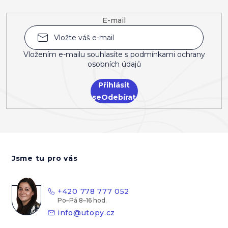
E-mail
Vložením e-mailu souhlasíte s
podmínkami ochrany
osobních údajů
Přihlásit
se
Z
á
Jsme tu pro vás
p
a
t
+420 778 777 052
í
info
@
utopy.cz