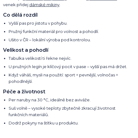
venek přidej
dámské mikiny
.
Co dělá rozdíl
Vyšší pas pro jistotu v pohybu.
Pružný funkční materiál pro volnost a pohodlí.
Ušito v ČR – lokální výroba pod kontrolou.
Velikost a pohodlí
Tabulka velikostí ti řekne nejvíc.
U pružných legín je klíčový pocit v pase – vyšší pas má držet.
Když váháš, mysli na použití: sport = pevnější, volnočas =
pohodlnější.
Péče a životnost
Per naruby na 30 °C, ideálně bez aviváže.
Suš volně – vysoké teploty zbytečně zkracují životnost
funkčních materiálů.
Dodrž pokyny na štítku u produktu.