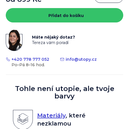
Měrná
cena:
Přidat do košíku
Máte nějaký dotaz?
Tereza vám poradí
+420 778 777 052
info
@
utopy.cz
Tohle není utopie, ale tvoje
barvy
Materiály
,
které
nezklamou