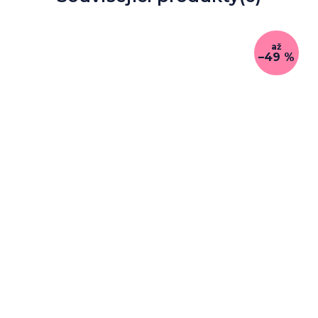
až
–49 %