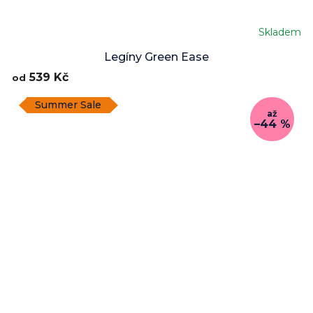
Skladem
Legíny Green Ease
539 Kč
od
Summer Sale
až
–44 %