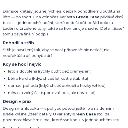
Dámské kraťasy jsou nejrychlejší cesta k pohodlnému outfitu na
léto — do sportu i na volnočas. Varianta
Green Ease
přidává čistý
basic — jednoduché ladění, které budeš točit pořád dokola.
Ladění drží zelené tóny, takže se kombinuje snadno. Detail „Ease“
tomu dává finální podpis.
Pohodlí a střih
Střih je navržený tak, aby se nosil přirozeně: nic netlačí, nic
nepřekáží a při pohybu drží.
Kdy se hodí nejvíc
léto a dovolená (rychlý outfit bez přemýšlení)
běh a kardio (když chceš lehkost a stabilitu)
domácí pohoda (když chceš pohodlí a hezký vzhled)
město a volný čas (sportovní look, ale nositelné)
Design v praxi
Design má hloubku — v pohybu působí ještě líp a na denním
světle krásně „čteš“ detaily. U varianty
Green Ease
stojí za
pozornost hlavně minimal, které vyniknou i v jednoduchém setu.