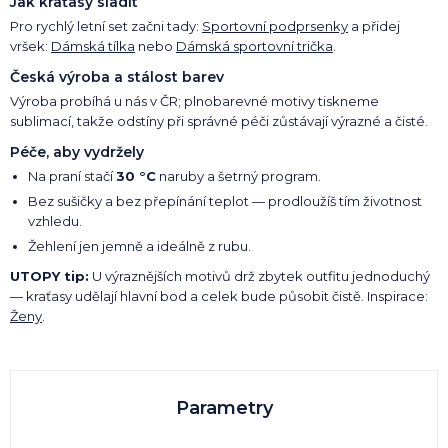
Jak kraťasy sladit
Pro rychlý letní set začni tady:
Sportovní podprsenky
a přidej
vršek:
Dámská tílka
nebo
Dámská sportovní trička
.
Česká výroba a stálost barev
Výroba probíhá u nás v ČR; plnobarevné motivy tiskneme
sublimací, takže odstíny při správné péči zůstávají výrazné a čisté.
Péče, aby vydržely
Na praní stačí
30 °C
naruby a šetrný program.
Bez sušičky a bez přepínání teplot — prodloužíš tím životnost
vzhledu.
Žehlení jen jemně a ideálně z rubu.
UTOPY tip:
U výraznějších motivů drž zbytek outfitu jednoduchý
— kraťasy udělají hlavní bod a celek bude působit čistě. Inspirace:
Ženy
.
Parametry