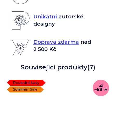
Unikátní
autorské
designy
Doprava zdarma
nad
2 500 Kč
Související produkty
(7)
Poslední kusy
až
–68 %
Summer Sale