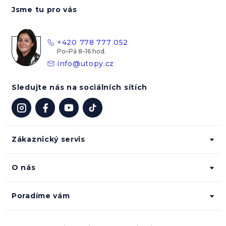
á
Jsme tu pro vás
p
a
t
+420 778 777 052
í
info
@
utopy.cz
Sledujte nás na sociálních sítích
Zákaznický servis
O nás
Poradíme vám