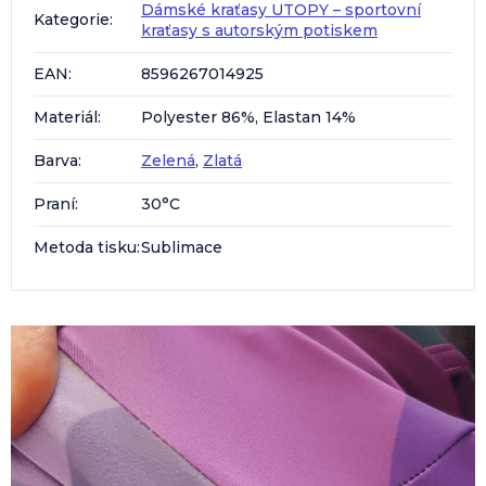
Dámské kraťasy UTOPY – sportovní
Kategorie
:
kraťasy s autorským potiskem
EAN
:
8596267014925
Materiál
:
Polyester 86%, Elastan 14%
Barva
:
Zelená
,
Zlatá
Praní
:
30°C
Metoda tisku
:
Sublimace