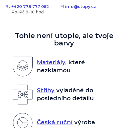
+420 778 777 052
info
@
utopy.cz
Tohle není utopie, ale tvoje
barvy
Materiály
,
které
nezklamou
Střihy
vyladěné do
posledního detailu
Česká ruční
výroba