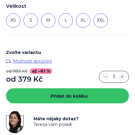
Velikost
XS
S
M
L
XL
XXL
Zvolte variantu
Možnosti doručení
od 989 Kč
až –61 %
−
+
od
379 Kč
Měrná
cena:
Přidat do košíku
Máte nějaký dotaz?
Tereza vám poradí