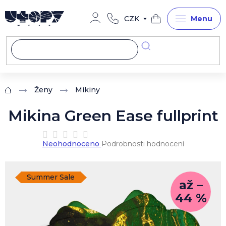
Přejít
na
CZK
obsah
Nákupní
košík
Ženy
Mikiny
Domů
Mikina Green Ease fullprint
Průměrné
Neohodnoceno
Podrobnosti hodnocení
hodnocení
produktu
je
0,0
Summer Sale
až –
z
44 %
5
hvězdiček.