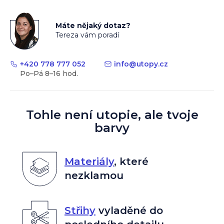
Máte nějaký dotaz?
Tereza vám poradí
+420 778 777 052
info
@
utopy.cz
Tohle není utopie, ale tvoje
barvy
Materiály
,
které
nezklamou
Střihy
vyladěné do