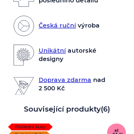
posledního detailu
Česká ruční
výroba
Unikátní
autorské
designy
Doprava zdarma
nad
2 500 Kč
Související produkty
(6)
Poslední kusy
až