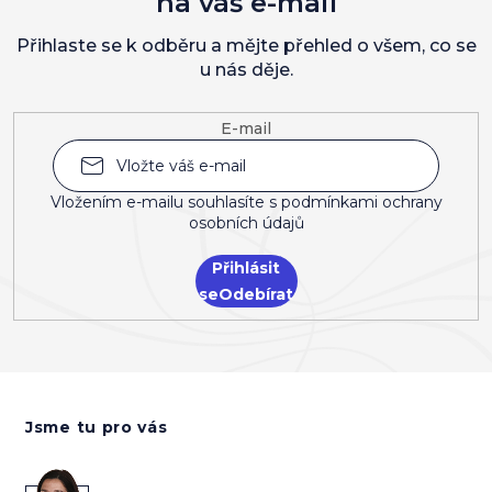
na váš e-mail
Přihlaste se k odběru a mějte přehled o všem, co se
u nás děje.
E-mail
Vložením e-mailu souhlasíte s
podmínkami ochrany
osobních údajů
Přihlásit
se
Z
á
Jsme tu pro vás
p
a
t