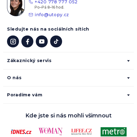
+420 778 777 052
í
info
@
utopy.cz
Sledujte nás na sociálních sítích
Zákaznický servis
O nás
Poradíme vám
Kde jste si nás mohli všimnout