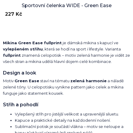
Sportovní čelenka WIDE - Green Ease
227 Kč
Mikina Green Ease fullprint
je dámská mikina s kapucí ve
vylepšeném střihu
, která se hodí na sport i lifestyle. Varianta
fullprint
znamená celopotisk – motiv zelená harmonie je vidět ze
všech stran a mikina udělá hlavní dojem celé kombinace.
Design a look
Motiv
Green Ease
staví na tématu
zelená harmonie
a náladě
zelené tóny. U celopotisku vynikne pattern jako celek a mikina
funguje jako statement kousek.
Střih a pohodlí
Vylepšený střih pro jistější velikost a upravenější siluetu.
Kapuce a praktické detaily na každodenní nošení.
Sublimační potisk je součástí vlákna – motiv se neloupe a
barvy zůstávají výrazné (při správné péči).