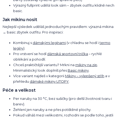
Výrazný fullprint udělá look sám – zbytek outfitu klidně nech
basic.
Jak mikinu nosit
Nejlepší výsledek uděláš jednoduchým pravidlem: výrazná mikina
→ basic zbytek outfitu. Pro inspiraci:
Kombinuj s
dámskými legínami
(v chladnu se hodí i
termo
legíny
).
Pro vrstvení se hodí
dámská sportovní trička
– rychlé
oblékání a pohodlí.
Chceš praktičtější variantu? Mrkni na
mikiny na zip
.
Minimalistický look doplníš přes
Basic mikiny
.
Více variant najdeš v kategorii
Mikiny – vylepšený střih
a v
přehledu
dámské mikiny UTOPY
.
Péče a velikost
Per naruby na 30 °C, bez sušičky (pro delší životnost tvaru i
barev).
Žehlení jen naruby a ne přes potištěné plochy.
Pokud váháš mezi velikostmi, rozhodni se podle toho, jestli