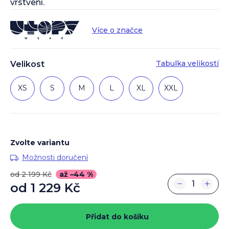
vrstvení.
Více o značce
Tabulka velikostí
Velikost
XS
S
M
L
XL
XXL
Zvolte variantu
Možnosti doručení
od 2 199 Kč
až –44 %
−
+
od
1 229 Kč
Měrná
cena:
Přidat do košíku