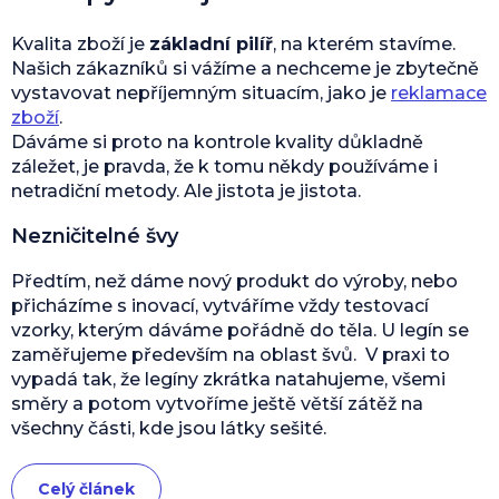
Kvalita zboží je
základní pilíř
, na kterém stavíme.
Našich zákazníků si vážíme a nechceme je zbytečně
vystavovat nepříjemným situacím, jako je
reklamace
zboží
.
Dáváme si proto na kontrole kvality důkladně
záležet, je pravda, že k tomu někdy používáme i
netradiční metody. Ale jistota je jistota.
Nezničitelné švy
Předtím, než dáme nový produkt do výroby, nebo
přicházíme s inovací, vytváříme vždy testovací
vzorky, kterým dáváme pořádně do těla. U legín se
zaměřujeme především na oblast švů. V praxi to
vypadá tak, že legíny zkrátka natahujeme, všemi
směry a potom vytvoříme ještě větší zátěž na
všechny části, kde jsou látky sešité.
Celý článek