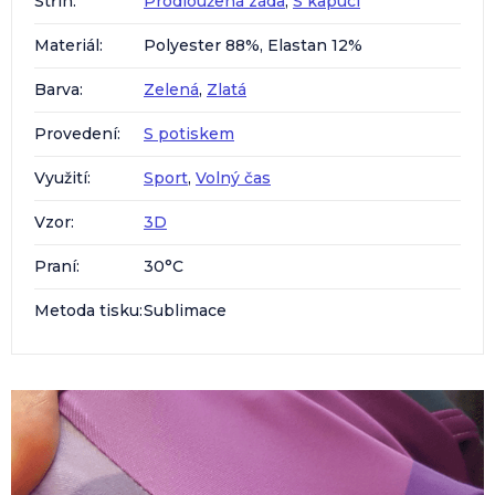
Střih
:
Prodloužená záda
,
S kapucí
Materiál
:
Polyester 88%, Elastan 12%
Barva
:
Zelená
,
Zlatá
Provedení
:
S potiskem
Využití
:
Sport
,
Volný čas
Vzor
:
3D
Praní
:
30°C
Metoda tisku
:
Sublimace