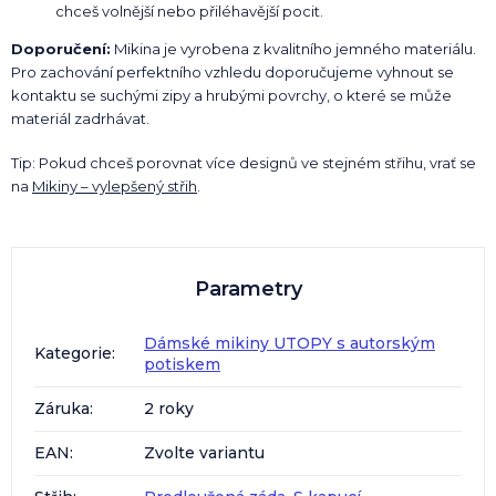
chceš volnější nebo přiléhavější pocit.
Doporučení:
Mikina je vyrobena z kvalitního jemného materiálu.
Pro zachování perfektního vzhledu doporučujeme vyhnout se
kontaktu se suchými zipy a hrubými povrchy, o které se může
materiál zadrhávat.
Tip: Pokud chceš porovnat více designů ve stejném střihu, vrať se
na
Mikiny – vylepšený střih
.
Parametry
Dámské mikiny UTOPY s autorským
Kategorie
:
potiskem
Záruka
:
2 roky
EAN
:
Zvolte variantu