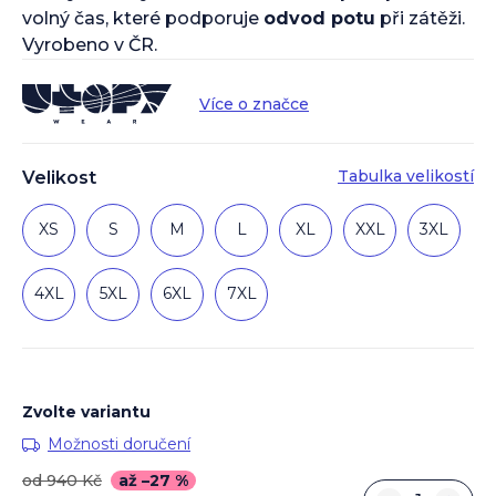
volný čas, které podporuje
odvod potu
při zátěži.
Vyrobeno v ČR.
Více o značce
Tabulka velikostí
Velikost
XS
S
M
L
XL
XXL
3XL
4XL
5XL
6XL
7XL
Zvolte variantu
Možnosti doručení
od 940 Kč
až –27 %