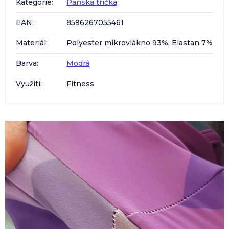
Kategorie
:
Pánská trička
EAN
:
8596267055461
Materiál
:
Polyester mikrovlákno 93%, Elastan 7%
Barva
:
Modrá
Využití
:
Fitness