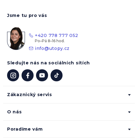
Z
á
Jsme tu pro vás
p
a
t
+420 778 777 052
í
info
@
utopy.cz
Sledujte nás na sociálních sítích
Zákaznický servis
O nás
Poradíme vám