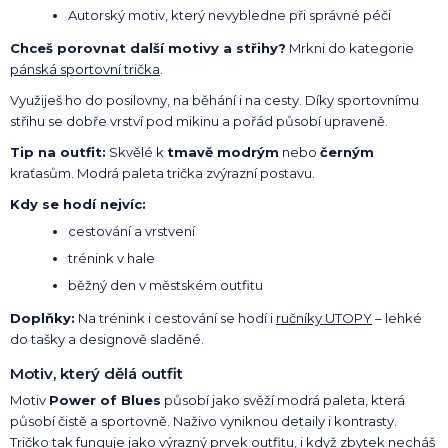
Autorský motiv, který nevybledne při správné péči
Chceš porovnat další motivy a střihy?
Mrkni do kategorie
pánská sportovní trička
.
Využiješ ho do posilovny, na běhání i na cesty. Díky sportovnímu
střihu se dobře vrství pod mikinu a pořád působí upraveně.
Tip na outfit:
Skvělé k
tmavě modrým
nebo
černým
kraťasům. Modrá paleta trička zvýrazní postavu.
Kdy se hodí nejvíc:
cestování a vrstvení
trénink v hale
běžný den v městském outfitu
Doplňky:
Na trénink i cestování se hodí i
ručníky UTOPY
– lehké
do tašky a designově sladěné.
Motiv, který dělá outfit
Motiv
Power of Blues
působí jako svěží modrá paleta, která
působí čistě a sportovně. Naživo vyniknou detaily i kontrasty.
Tričko tak funguje jako výrazný prvek outfitu, i když zbytek necháš