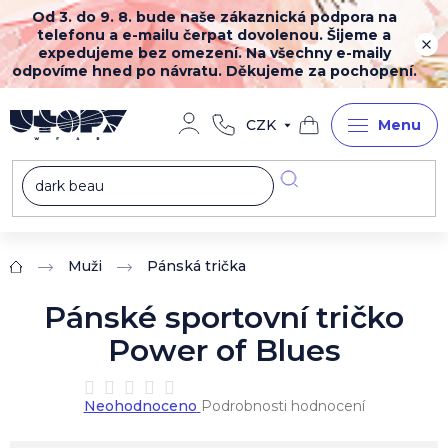
Přejít
Od 3. do 9. 8. bude naše zákaznická podpora na
na
telefonu a e-mailu čerpat dovolenou. Šijeme a
obsah
expedujeme bez omezení. Na všechny e-maily
odpovíme hned po návratu. Děkujeme za pochopení.
CZK
Nákupní
košík
Muži
Pánská trička
Domů
Pánské sportovní tričko
Power of Blues
Průměrné
Neohodnoceno
Podrobnosti hodnocení
hodnocení
produktu