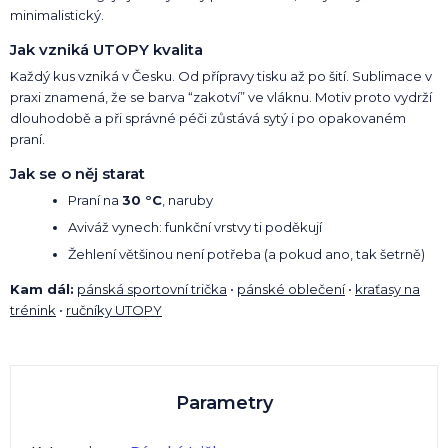
minimalistický.
Jak vzniká UTOPY kvalita
Každý kus vzniká v Česku. Od přípravy tisku až po šití. Sublimace v
praxi znamená, že se barva “zakotví” ve vláknu. Motiv proto vydrží
dlouhodobě a při správné péči zůstává sytý i po opakovaném
praní.
Jak se o něj starat
Praní na
30 °C
, naruby
Aviváž vynech: funkční vrstvy ti poděkují
Žehlení většinou není potřeba (a pokud ano, tak šetrně)
Kam dál:
pánská sportovní trička
•
pánské oblečení
•
kraťasy na
trénink
•
ručníky UTOPY
Parametry