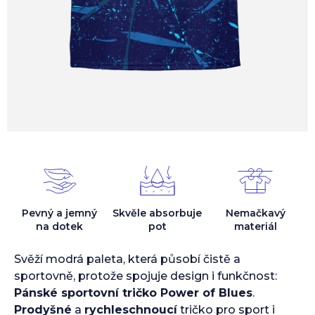
Pevný a jemný
Skvěle absorbuje
Nemačkavý
na dotek
pot
materiál
Svěží modrá paleta, která působí čistě a
sportovně, protože spojuje design i funkčnost:
Pánské sportovní tričko Power of Blues
.
Prodyšné
a
rychleschnoucí
tričko pro sport i