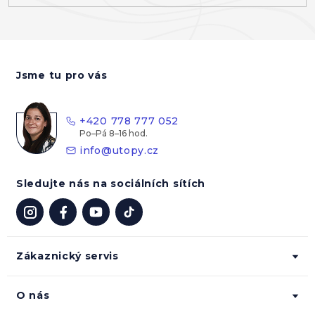
Z
á
Jsme tu pro vás
p
a
t
+420 778 777 052
í
info
@
utopy.cz
Sledujte nás na sociálních sítích
Zákaznický servis
O nás