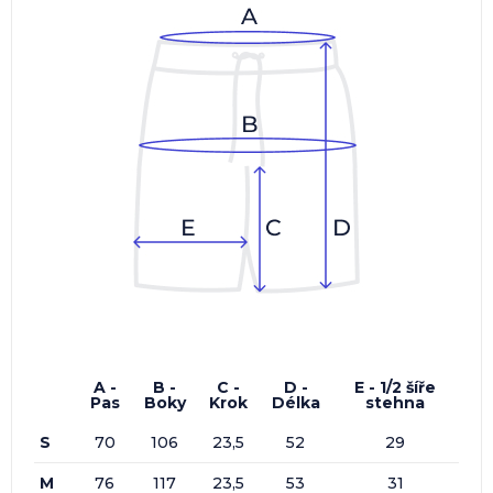
A -
B -
C -
D -
E - 1/2 šíře
Pas
Boky
Krok
Délka
stehna
S
70
106
23,5
52
29
M
76
117
23,5
53
31