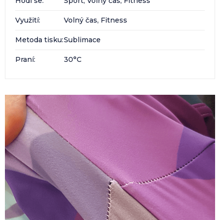
Hodí se
:
Sport, Volný čas, Fitness
Využití
:
Volný čas, Fitness
Metoda tisku
:
Sublimace
Praní
:
30°C