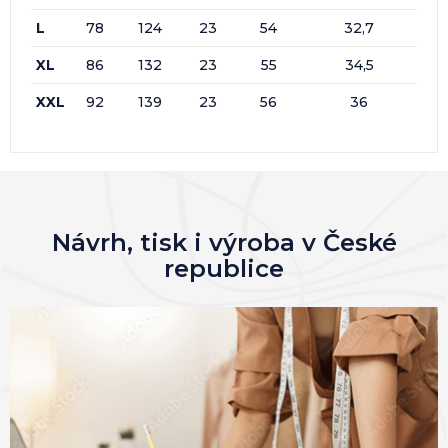
L
78
124
23
54
32,7
XL
86
132
23
55
34,5
XXL
92
139
23
56
36
Návrh, tisk i výroba v České
republice