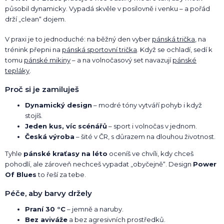
působil dynamicky. Vypadá skvěle v posilovně i venku – a pořád
drží „clean“ dojem.
V praxi je to jednoduché: na běžný den vyber
pánská trička
, na
trénink přepni na
pánská sportovní trička
. Když se ochladí, sedí k
tomu
pánské mikiny
– a na volnočasový set navazují
pánské
tepláky
.
Proč si je zamiluješ
Dynamický design
– modré tóny vytváří pohyb i když
stojíš.
Jeden kus, víc scénářů
– sport i volnočas v jednom.
Česká výroba
– šité v ČR, s důrazem na dlouhou životnost.
Tyhle
pánské kraťasy na léto
oceníš ve chvíli, kdy chceš
pohodlí, ale zároveň nechceš vypadat „obyčejně“. Design
Power
Of Blues
to řeší za tebe.
Péče, aby barvy držely
Praní 30 °C
– jemně a naruby.
Bez aviváže
a bez agresivních prostředků.