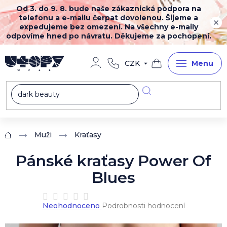
Přejít
Od 3. do 9. 8. bude naše zákaznická podpora na
na
telefonu a e-mailu čerpat dovolenou. Šijeme a
obsah
expedujeme bez omezení. Na všechny e-maily
odpovíme hned po návratu. Děkujeme za pochopení.
CZK
Nákupní
košík
Muži
Kraťasy
Domů
Pánské kraťasy Power Of
Blues
Průměrné
Neohodnoceno
Podrobnosti hodnocení
hodnocení
produktu