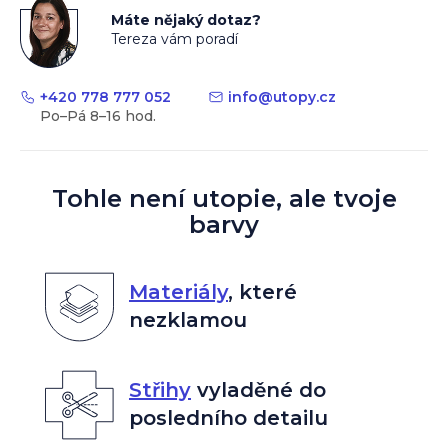
Máte nějaký dotaz?
Tereza vám poradí
+420 778 777 052
info
@
utopy.cz
Tohle není utopie, ale tvoje
barvy
Materiály
,
které
nezklamou
Střihy
vyladěné do
posledního detailu