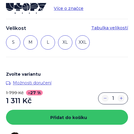
Více o značce
Tabulka velikostí
Velikost
S
M
L
XL
XXL
Zvolte variantu
Možnosti doručení
1 799 Kč
–27 %
−
+
1 311 Kč
Měrná
cena:
Přidat do košíku