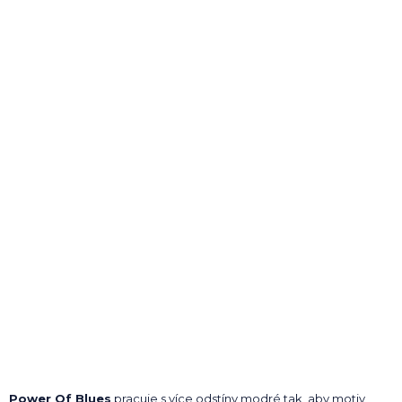
Power Of Blues
pracuje s více odstíny modré tak, aby motiv