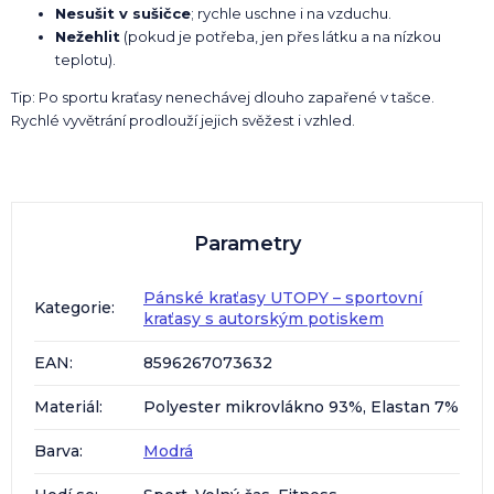
Nesušit v sušičce
; rychle uschne i na vzduchu.
Nežehlit
(pokud je potřeba, jen přes látku a na nízkou
teplotu).
Tip: Po sportu kraťasy nenechávej dlouho zapařené v tašce.
Rychlé vyvětrání prodlouží jejich svěžest i vzhled.
Parametry
Pánské kraťasy UTOPY – sportovní
Kategorie
:
kraťasy s autorským potiskem
EAN
:
8596267073632
Materiál
:
Polyester mikrovlákno 93%, Elastan 7%
Barva
:
Modrá