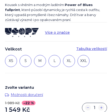
Kousek s vlněním a modrým laděním
Power of Blues
fullprint
, které působí dynamicky je rychlá cesta k outfitu,
který vypadá promyšleně i bez námahy. Drží tvar a barvy
zůstávají výrazné i po opakovaném praní.
Více o značce
Tabulka velikostí
Velikost
XS
S
M
L
XL
XXL
Zvolte variantu
Možnosti doručení
1 989 Kč
–22 %
−
+
1 549 Kč