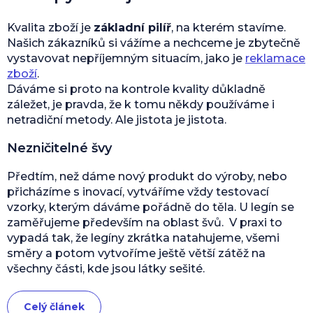
Kvalita zboží je
základní pilíř
, na kterém stavíme.
Našich zákazníků si vážíme a nechceme je zbytečně
vystavovat nepříjemným situacím, jako je
reklamace
zboží
.
Dáváme si proto na kontrole kvality důkladně
záležet, je pravda, že k tomu někdy používáme i
netradiční metody. Ale jistota je jistota.
Nezničitelné švy
Předtím, než dáme nový produkt do výroby, nebo
přicházíme s inovací, vytváříme vždy testovací
vzorky, kterým dáváme pořádně do těla. U legín se
zaměřujeme především na oblast švů. V praxi to
vypadá tak, že legíny zkrátka natahujeme, všemi
směry a potom vytvoříme ještě větší zátěž na
všechny části, kde jsou látky sešité.
Celý článek