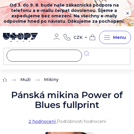
Přejít
Od 3. do 9. 8. bude naše zákaznická podpora na
na
telefonu a e-mailu čerpat dovolenou. Šijeme a
obsah
expedujeme bez omezení. Na všechny e-maily
odpovíme hned po návratu. Děkujeme za pochopení.
CZK
Nákupní
košík
Muži
Mikiny
Domů
Pánská mikina Power of
Blues fullprint
Průměrné
2 hodnocení
Podrobnosti hodnocení
hodnocení
produktu