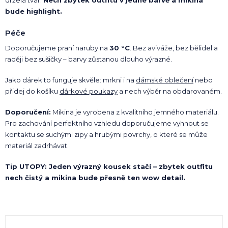
bude highlight.
Péče
Doporučujeme praní naruby na
30 °C
. Bez aviváže, bez bělidel a
raději bez sušičky – barvy zůstanou dlouho výrazné.
Jako dárek to funguje skvěle: mrkni i na
dámské oblečení
nebo
přidej do košíku
dárkové poukazy
a nech výběr na obdarovaném.
Doporučení:
Mikina je vyrobena z kvalitního jemného materiálu.
Pro zachování perfektního vzhledu doporučujeme vyhnout se
kontaktu se suchými zipy a hrubými povrchy, o které se může
materiál zadrhávat.
Tip UTOPY: Jeden výrazný kousek stačí – zbytek outfitu
nech čistý a mikina bude přesně ten wow detail.