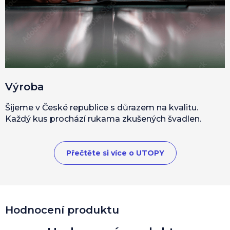
Výroba
Šijeme v České republice s důrazem na kvalitu.
Každý kus prochází rukama zkušených švadlen.
Přečtěte si více o UTOPY
V
Hodnocení produktu
ý
p