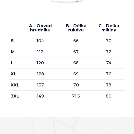
A - Obvod
B - Délka
C - Délka
hrudníku
rukávu
mikiny
S
104
66
70
M
112
67
72
L
120
68
74
XL
128
69
76
XXL
137
70
78
3XL
149
71,5
80