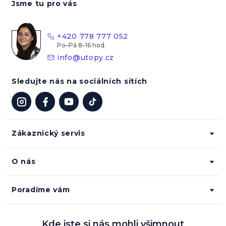
Jsme tu pro vás
p
a
t
+420 778 777 052
í
info
@
utopy.cz
Sledujte nás na sociálních sítích
Zákaznický servis
O nás
Poradíme vám
Kde jste si nás mohli všimnout