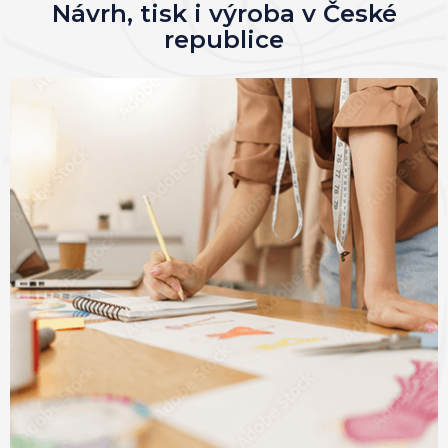
Návrh, tisk i výroba v České
0x
0x
0x
0x
republice