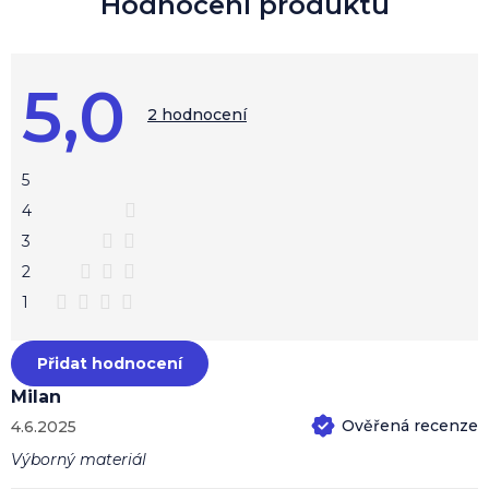
i
s
h
o
5,0
d
Průměrné
hodnocení
2 hodnocení
n
produktu
o
je
c
5,0
z
e
5
5
n
hvězdiček.
4
í
3
2
1
Přidat hodnocení
Milan
4.6.2025
Hodnocení produktu je 5 z 5 hvězdiček.
Výborný materiál