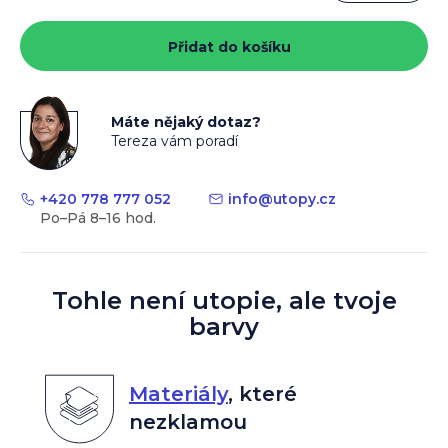
Měrná
cena:
Přidat do košíku
Máte nějaký dotaz?
Tereza vám poradí
+420 778 777 052
info
@
utopy.cz
Tohle není utopie, ale tvoje
barvy
Materiály
,
které
nezklamou