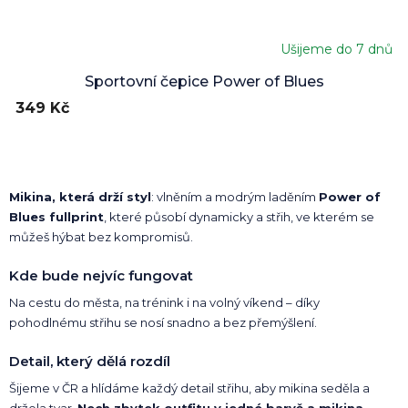
Ušijeme do 7 dnů
Sportovní čepice Power of Blues
349 Kč
Mikina, která drží styl
: vlněním a modrým laděním
Power of
Blues fullprint
, které působí dynamicky a střih, ve kterém se
můžeš hýbat bez kompromisů.
Kde bude nejvíc fungovat
Na cestu do města, na trénink i na volný víkend – díky
pohodlnému střihu se nosí snadno a bez přemýšlení.
Detail, který dělá rozdíl
Šijeme v ČR a hlídáme každý detail střihu, aby mikina seděla a
držela tvar.
Nech zbytek outfitu v jedné barvě a mikina