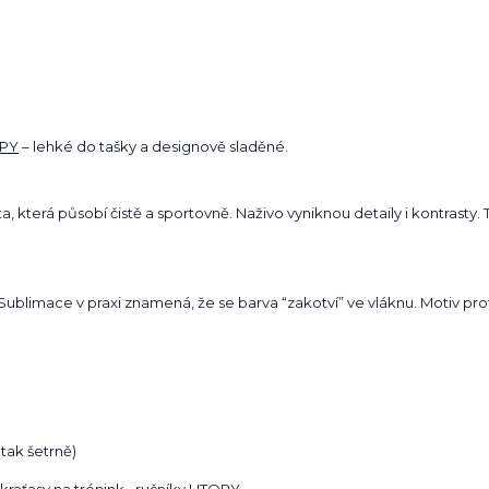
OPY
– lehké do tašky a designově sladěné.
, která působí čistě a sportovně. Naživo vyniknou detaily i kontrasty. T
. Sublimace v praxi znamená, že se barva “zakotví” ve vláknu. Motiv pro
tak šetrně)
kraťasy na trénink
•
ručníky UTOPY