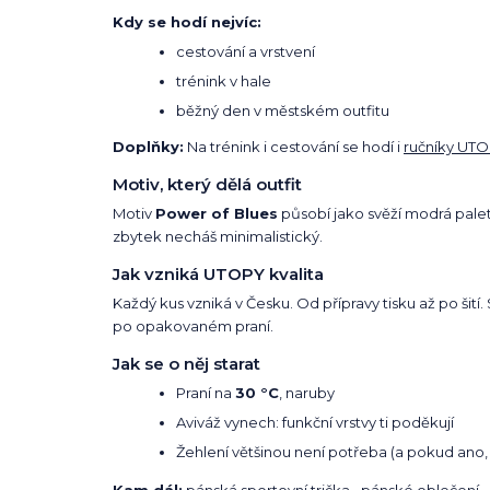
Kdy se hodí nejvíc:
cestování a vrstvení
trénink v hale
běžný den v městském outfitu
Doplňky:
Na trénink i cestování se hodí i
ručníky UT
Motiv, který dělá outfit
Motiv
Power of Blues
působí jako svěží modrá paleta
zbytek necháš minimalistický.
Jak vzniká UTOPY kvalita
Každý kus vzniká v Česku. Od přípravy tisku až po šití
po opakovaném praní.
Jak se o něj starat
Praní na
30 °C
, naruby
Aviváž vynech: funkční vrstvy ti poděkují
Žehlení většinou není potřeba (a pokud ano, 
Kam dál:
pánská sportovní trička
•
pánské oblečení
•