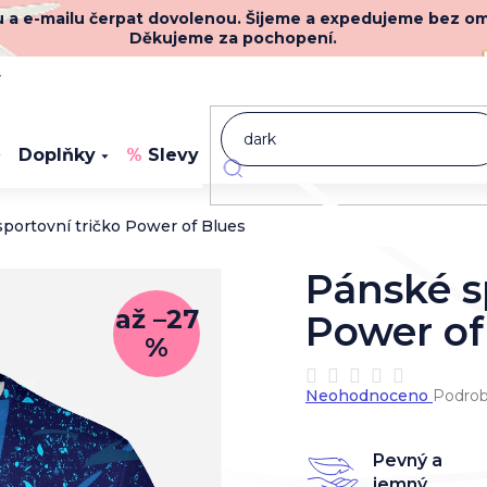
nu a e-mailu čerpat dovolenou. Šijeme a expedujeme bez o
Děkujeme za pochopení.
y
Doplňky
Slevy
Novinky
portovní tričko Power of Blues
Pánské s
až –27
Power of
%
Průměrné
Neohodnoceno
Podrob
hodnocení
produktu
je
Pevný a
0,0
jemný