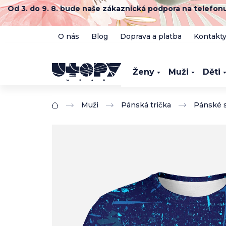
Přejít
Od 3. do 9. 8. bude naše zákaznická podpora na telefo
na
obsah
O nás
Blog
Doprava a platba
Kontakt
Ženy
Muži
Děti
Muži
Pánská trička
Pánské s
Domů