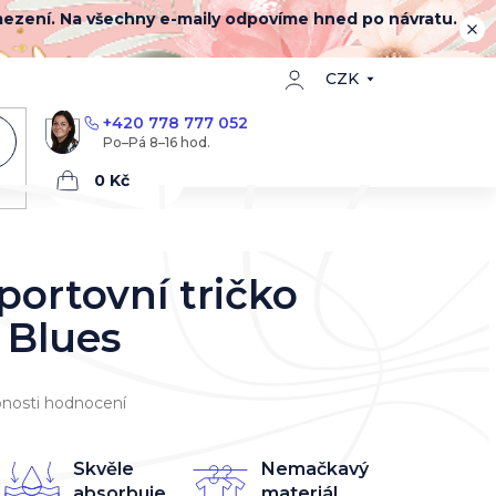
mezení. Na všechny e-maily odpovíme hned po návratu.
CZK
+420 778 777 052
Nákupní
košík
portovní tričko
 Blues
nosti hodnocení
Skvěle
Nemačkavý
absorbuje
materiál