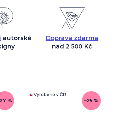
í
autorské
Doprava zdarma
signy
nad 2 500 Kč
Vyrobeno v ČR
–27 %
–25 %