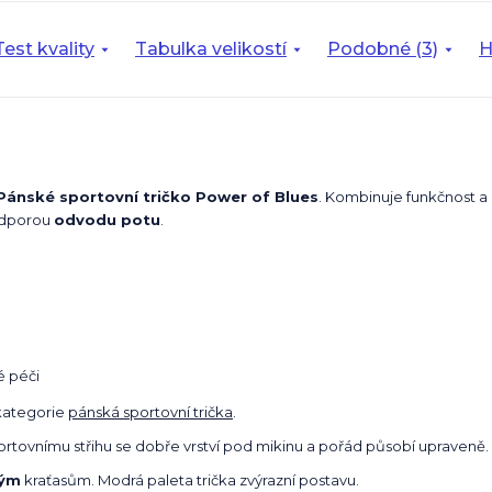
Test kvality
Tabulka velikostí
Podobné (3)
H
Pánské sportovní tričko Power of Blues
. Kombinuje funkčnost a 
odporou
odvodu potu
.
é péči
kategorie
pánská sportovní trička
.
sportovnímu střihu se dobře vrství pod mikinu a pořád působí upraveně.
ným
kraťasům. Modrá paleta trička zvýrazní postavu.