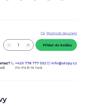
Možnosti doručení
−
+
Přidat do košíku
dotaz?
+420 778 777 052
info
@
utopy.cz
adí
vy