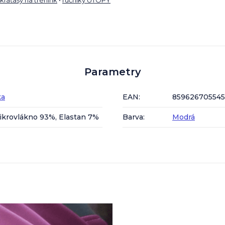
Parametry
ka
EAN
:
85962670554
ikrovlákno 93%, Elastan 7%
Barva
:
Modrá