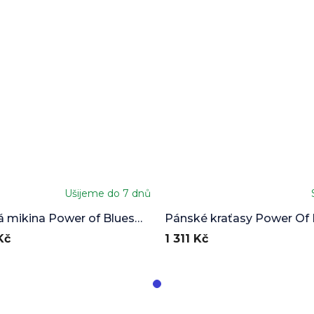
Ušijeme do 7 dnů
né
ení
 mikina Power of Blues
Pánské kraťasy Power Of 
u
nt
Kč
1 311 Kč
ek.