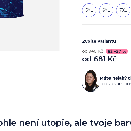
5XL
6XL
7XL
Zvolte variantu
od 940 Kč
až –27 %
od
681 Kč
Měrná
cena:
Máte nějaký 
Tereza vám por
ohle není utopie, ale tvoje bar