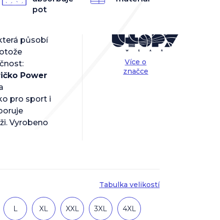
pot
která působí
rotože
Více o
kčnost:
značce
ričko Power
a
ko pro sport i
poruje
ži. Vyrobeno
Tabulka velikostí
L
XL
XXL
3XL
4XL