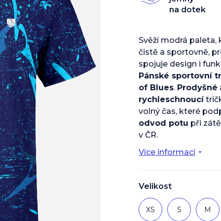
z
na dotek
5
hvězdiček.
Svěží modrá paleta, 
čistě a sportovně, p
spojuje design i fun
Pánské sportovní t
of Blues
.
Prodyšné
rychleschnoucí
trič
volný čas, které pod
odvod potu
při zátě
v ČR.
Více informací
Velikost
XS
S
M