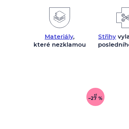
Materiály
,
Střihy
vyl
které nezklamou
posledníh
až
–27 %