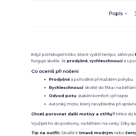
Popis
Když potřebuješ tričko, které vydrží tempo, sáhni po
funguje skvěle. Je
prodyšné
,
rychleschnoucí
a s p
Co oceníš při nošení
Prodyšné
a pohodlné při každém pohybu
Rychleschnoucí
: skvělé do fitka i na běhání
Odvod potu
: stabilní komfort i při teple
Autorský motiv, který nevybledne při správn
Chceš porovnat další motivy a střihy?
Mrkni do 
Využiješ ho do posilovny, na běhání i na cesty. Díky 
Tip na outfit:
Skvělé k
tmavě modrým
nebo
čer