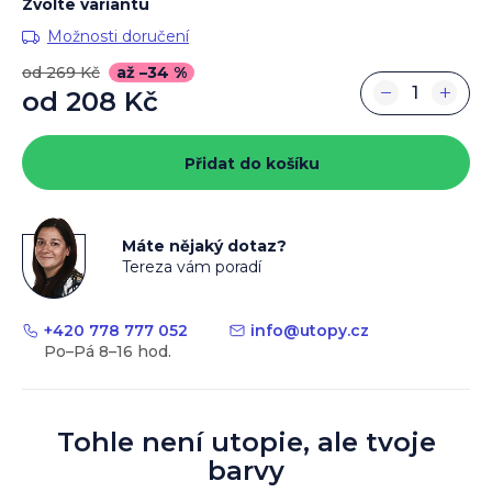
Zvolte variantu
Možnosti doručení
od 269 Kč
až –34 %
−
+
od
208 Kč
Měrná
cena:
Přidat do košíku
Máte nějaký dotaz?
Tereza vám poradí
+420 778 777 052
info
@
utopy.cz
Tohle není utopie, ale tvoje
barvy