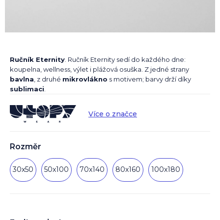
Ručník Eternity
. Ručník Eternity sedí do každého dne:
koupelna, wellness, výlet i plážová osuška. Z jedné strany
bavlna
, z druhé
mikrovlákno
s motivem; barvy drží díky
sublimaci
.
Více o značce
Rozměr
30x50
50x100
70x140
80x160
100x180