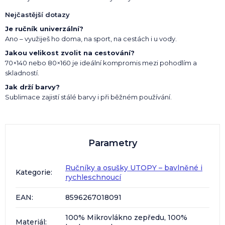
Nejčastější dotazy
Je ručník univerzální?
Ano – využiješ ho doma, na sport, na cestách i u vody.
Jakou velikost zvolit na cestování?
70×140 nebo 80×160 je ideální kompromis mezi pohodlím a
skladností.
Jak drží barvy?
Sublimace zajistí stálé barvy i při běžném používání.
Parametry
Ručníky a osušky UTOPY – bavlněné i
Kategorie
:
rychleschnoucí
EAN
:
8596267018091
100% Mikrovlákno zepředu, 100%
Materiál
: