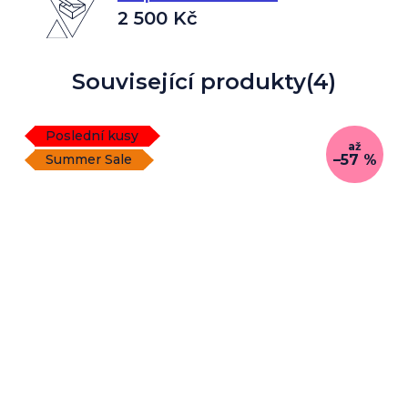
2 500 Kč
Související produkty
(4)
Poslední kusy
až
–57 %
Summer Sale