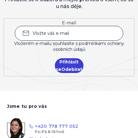
u nás děje.
E-mail
Vložením e-mailu souhlasíte s
podmínkami ochrany
osobních údajů
Přihlásit
se
Z
á
Jsme tu pro vás
p
a
t
+420 778 777 052
í