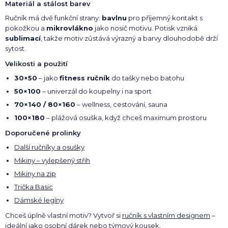
Materiál a stálost barev
Ručník má dvě funkční strany:
bavlnu
pro příjemný kontakt s
pokožkou a
mikrovlákno
jako nosič motivu. Potisk vzniká
sublimací
, takže motiv zůstává výrazný a barvy dlouhodobě drží
sytost.
Velikosti a použití
30×50
– jako
fitness ručník
do tašky nebo batohu
50×100
– univerzál do koupelny i na sport
70×140 / 80×160
– wellness, cestování, sauna
100×180
– plážová osuška, když chceš maximum prostoru
Doporučené prolinky
Další ručníky a osušky
Mikiny – vylepšený střih
Mikiny na zip
Trička Basic
Dámské legíny
Chceš úplně vlastní motiv? Vytvoř si
ručník s vlastním designem
–
ideální jako osobní dárek nebo týmový kousek.