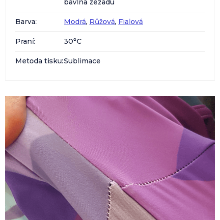
bavlna zezadu
Barva
:
Modrá
,
Růžová
,
Fialová
Praní
:
30°C
Metoda tisku
:
Sublimace