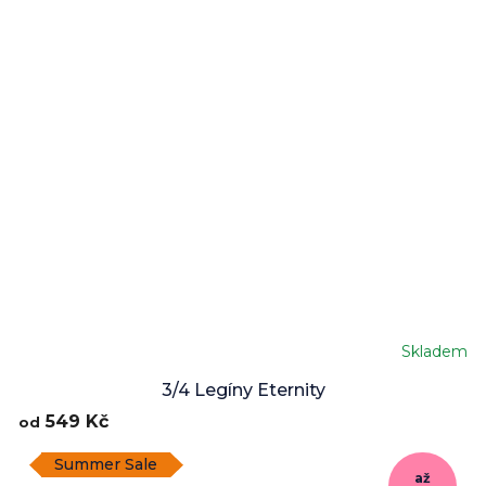
Skladem
Průměrné
hodnocení
3/4 Legíny Eternity
produktu
549 Kč
od
je
5,0
Summer Sale
z
až