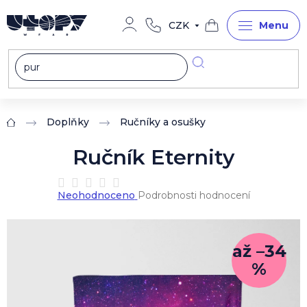
Přejít
na
CZK
obsah
Nákupní
košík
Doplňky
Ručníky a osušky
Domů
Ručník Eternity
Průměrné
Neohodnoceno
Podrobnosti hodnocení
hodnocení
produktu
je
0,0
až –34
z
%
5
hvězdiček.