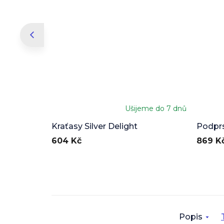
Ušijeme do 7 dnů
Kraťasy Silver Delight
Podprs
604 Kč
869 K
Popis