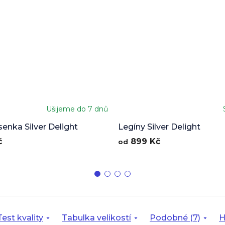
Ušijeme do 7 dnů
enka Silver Delight
Legíny Silver Delight
č
899 Kč
od
Test kvality
Tabulka velikostí
Podobné (7)
H