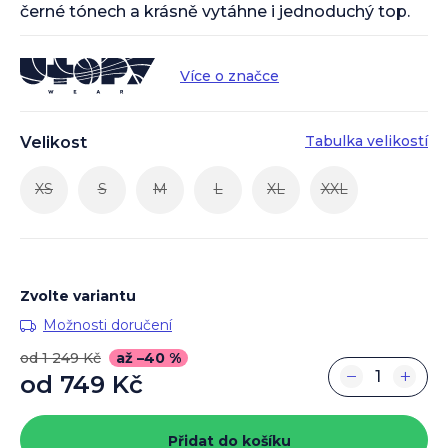
černé tónech a krásně vytáhne i jednoduchý top.
Více o značce
Tabulka velikostí
Velikost
XS
S
M
L
XL
XXL
Zvolte variantu
Možnosti doručení
od 1 249 Kč
až –40 %
−
+
od
749 Kč
Měrná
cena:
Přidat do košíku