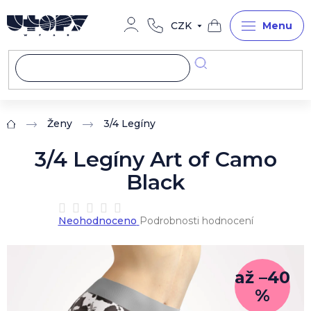
Přejít
na
CZK
obsah
Nákupní
košík
Ženy
3/4 Legíny
Domů
3/4 Legíny Art of Camo
Black
Průměrné
Neohodnoceno
Podrobnosti hodnocení
hodnocení
produktu
je
0,0
až –40
z
%
5
hvězdiček.