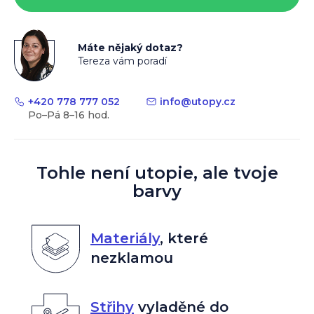
Máte nějaký dotaz?
Tereza vám poradí
+420 778 777 052
info
@
utopy.cz
Tohle není utopie, ale tvoje
barvy
Materiály
,
které
nezklamou
Střihy
vyladěné do