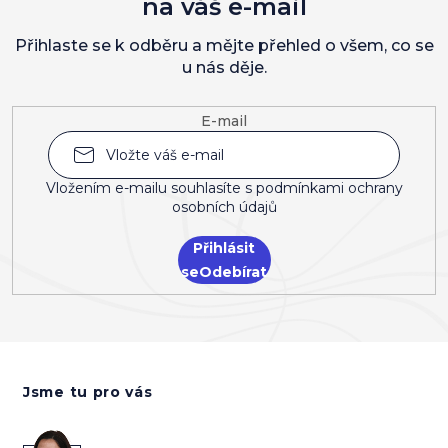
na váš e-mail
Přihlaste se k odběru a mějte přehled o všem, co se
u nás děje.
E-mail
Vložením e-mailu souhlasíte s
podmínkami ochrany
osobních údajů
Přihlásit
se
Z
á
Jsme tu pro vás
p
a
t