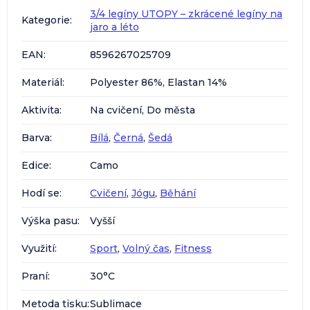
3/4 legíny UTOPY – zkrácené legíny na
Kategorie
:
jaro a léto
EAN
:
8596267025709
Materiál
:
Polyester 86%, Elastan 14%
Aktivita
:
Na cvičení, Do města
Barva
:
Bílá
,
Černá
,
Šedá
Edice
:
Camo
Hodí se
:
Cvičení
,
Jógu
,
Běhání
Výška pasu
:
Vyšší
Využití
:
Sport
,
Volný čas
,
Fitness
Praní
:
30°C
Metoda tisku
:
Sublimace