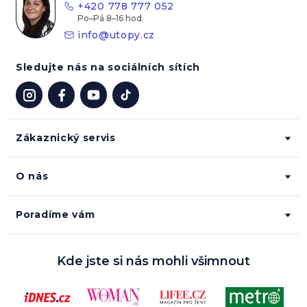
+420 778 777 052
í
info
@
utopy.cz
Sledujte nás na sociálních sítích
Zákaznický servis
O nás
Poradíme vám
Kde jste si nás mohli všimnout