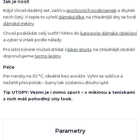
Jak je nosit
Když chceš sladěný set, začni u
sportovních podprsenek
a zbytek
nech čistý. V teple to vyřeší
dámská tílka
; na chladnější dny se hodí
dámské mikiny
.
Chceš poskládat celý outfit? Mrkni do
kategorie dámské oblečení
a vyber si vršek podle nálady.
Pro letní trénink můžeš střídat s
biker shorts
; na chladnější období
doporučujeme
termo legíny
.
Péče
Per naruby na 30 °C, ideálně bez aviváže. Vyhni se sušičce a
nežehlí přes potisk – barvy tak zůstanou dlouho syté.
Tip UTOPY: Vezmi je i mimo sport – s mikinou a teniskami
z nich máš pohodlný city look.
Parametry