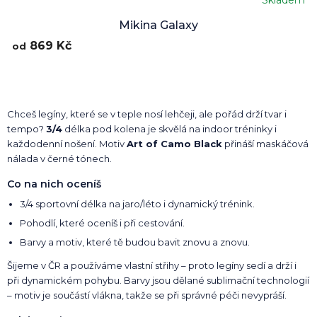
Mikina Galaxy
869 Kč
od
Chceš legíny, které se v teple nosí lehčeji, ale pořád drží tvar i
tempo?
3/4
délka pod kolena je skvělá na indoor tréninky i
každodenní nošení. Motiv
Art of Camo Black
přináší maskáčová
nálada v černé tónech.
Co na nich oceníš
3/4 sportovní délka na jaro/léto i dynamický trénink.
Pohodlí, které oceníš i při cestování.
Barvy a motiv, které tě budou bavit znovu a znovu.
Šijeme v ČR a používáme vlastní střihy – proto legíny sedí a drží i
při dynamickém pohybu. Barvy jsou dělané sublimační technologií
– motiv je součástí vlákna, takže se při správné péči nevypráší.