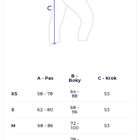
B -
A - Pas
C - Krok
Boky
64 -
XS
58 - 78
53
88
68 -
S
62 - 80
53
96
72 -
M
68 - 86
53
100
78 -