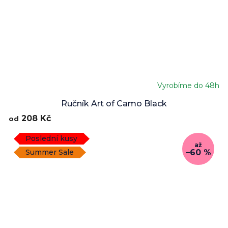
Vyrobíme do 48h
Ručník Art of Camo Black
208 Kč
od
Poslední kusy
až
–60 %
Summer Sale