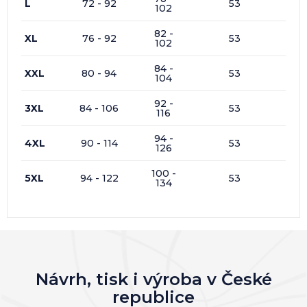
L
72 - 92
53
102
82 -
XL
76 - 92
53
102
84 -
XXL
80 - 94
53
104
92 -
3XL
84 - 106
53
116
94 -
4XL
90 - 114
53
126
100 -
5XL
94 - 122
53
134
Návrh, tisk i výroba v České
republice