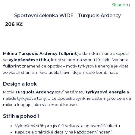
Skladem
Sportovní čelenka WIDE - Turquois Ardency
206 Kč
Mikina Turquois Ardency fullprint
je dámská mikina s kapucí
ve
vylepšeném střihu
, která se hodí na sport i lifestyle. Varianta
fullprint
znamená celopotisk – motiv tyrkysová energie je vidět
ze všech stran a mikina udělá hlavní dojem celé kombinace.
Design a look
Motiv
Turquois Ardency
staví na tématu
tyrkysová energie
a
náladě tyrkysové tóny. U celopotisku vynikne pattern jako celek a
mikina funguje jako statement kousek.
Střih a pohodlí
Vylepšený střih pro jistější velikost a upravenější siluetu.
Kapuce a praktické detaily na každodenní nošení.