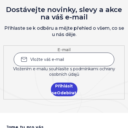
Dostávejte novinky, slevy a akce
na váš e-mail
Přihlaste se k odběru a mějte přehled o všem, co se
u nás děje.
E-mail
Vložením e-mailu souhlasíte s
podmínkami ochrany
osobních údajů
Přihlásit
se
Z
á
Jsme tu pro vás