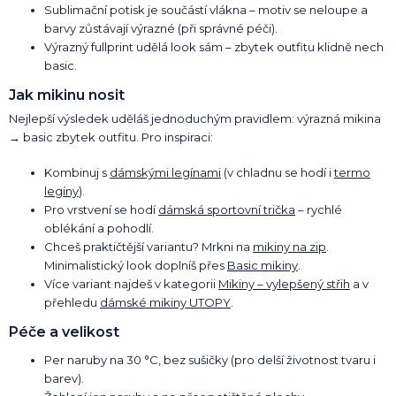
Sublimační potisk je součástí vlákna – motiv se neloupe a
barvy zůstávají výrazné (při správné péči).
Výrazný fullprint udělá look sám – zbytek outfitu klidně nech
basic.
Jak mikinu nosit
Nejlepší výsledek uděláš jednoduchým pravidlem: výrazná mikina
→ basic zbytek outfitu. Pro inspiraci:
Kombinuj s
dámskými legínami
(v chladnu se hodí i
termo
legíny
).
Pro vrstvení se hodí
dámská sportovní trička
– rychlé
oblékání a pohodlí.
Chceš praktičtější variantu? Mrkni na
mikiny na zip
.
Minimalistický look doplníš přes
Basic mikiny
.
Více variant najdeš v kategorii
Mikiny – vylepšený střih
a v
přehledu
dámské mikiny UTOPY
.
Péče a velikost
Per naruby na 30 °C, bez sušičky (pro delší životnost tvaru i
barev).