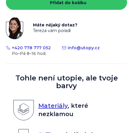
Přidat do košíku
Máte nějaký dotaz?
Tereza vám poradí
+420 778 777 052
info
@
utopy.cz
Tohle není utopie, ale tvoje
barvy
Materiály
,
které
nezklamou