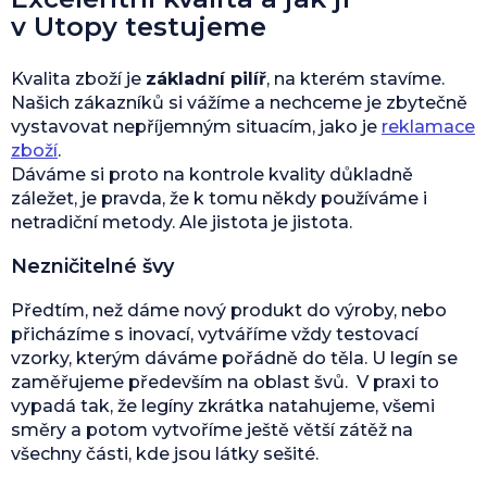
v Utopy testujeme
Kvalita zboží je
základní pilíř
, na kterém stavíme.
Našich zákazníků si vážíme a nechceme je zbytečně
vystavovat nepříjemným situacím, jako je
reklamace
zboží
.
Dáváme si proto na kontrole kvality důkladně
záležet, je pravda, že k tomu někdy používáme i
netradiční metody. Ale jistota je jistota.
Nezničitelné švy
Předtím, než dáme nový produkt do výroby, nebo
přicházíme s inovací, vytváříme vždy testovací
vzorky, kterým dáváme pořádně do těla. U legín se
zaměřujeme především na oblast švů. V praxi to
vypadá tak, že legíny zkrátka natahujeme, všemi
směry a potom vytvoříme ještě větší zátěž na
všechny části, kde jsou látky sešité.