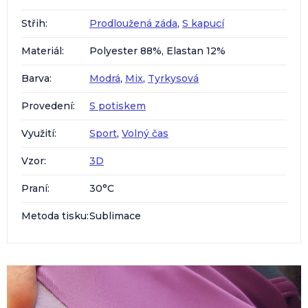
Střih
:
Prodloužená záda
,
S kapucí
Materiál
:
Polyester 88%, Elastan 12%
Barva
:
Modrá
,
Mix
,
Tyrkysová
Provedení
:
S potiskem
Využití
:
Sport
,
Volný čas
Vzor
:
3D
Praní
:
30°C
Metoda tisku
:
Sublimace