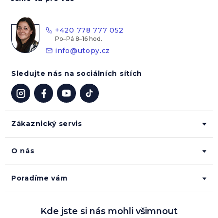
p
a
t
+420 778 777 052
í
info
@
utopy.cz
Sledujte nás na sociálních sítích
Zákaznický servis
O nás
Poradíme vám
Kde jste si nás mohli všimnout