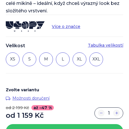
celé mikině – ideální, když chceš výrazný look bez
složitého vrstvení.
Více o značce
Tabulka velikostí
Velikost
XS
S
M
L
XL
XXL
Zvolte variantu
Možnosti doručení
od 2 199 Kč
až –47 %
−
+
od
1 159 Kč
Měrná
cena: