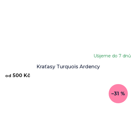
Ušijeme do 7 dnů
Průměrné
hodnocení
Kraťasy Turquois Ardency
produktu
500 Kč
od
je
5,0
z
–31 %
5
hvězdiček.