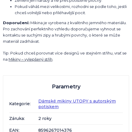
Žehlení jen naruby a ne přes potištěné plochy.
Pokud váháš mezi velikostmi, rozhodni se podle toho, jestli
chceš volnější nebo přiléhavější pocit.
Doporučení:
Mikina je vyrobena z kvalitního jemného materiálu.
Pro zachování perfektního vzhledu doporučujeme vyhnout se
kontaktu se suchými zipy a hrubými povrchy, o které se může
materiál zadrhávat.
Tip: Pokud chceš porovnat více designů ve stejném střihu, vrať se
na
Mikiny – vylepšený střih
.
Parametry
Dámské mikiny UTOPY s autorským
Kategorie
:
potiskem
Záruka
:
2 roky
EAN
:
8596267014376