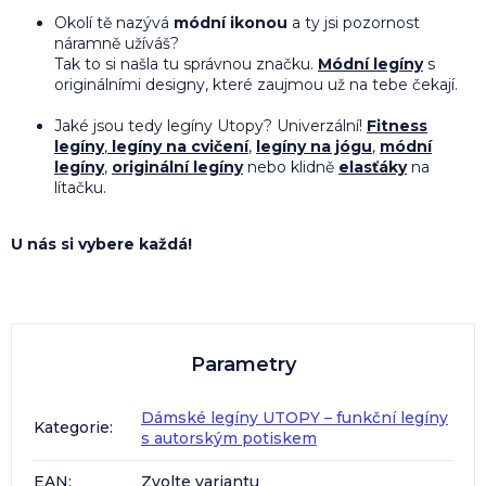
Okolí tě nazývá
módní ikonou
a ty jsi pozornost
náramně užíváš?
Tak to si našla tu správnou značku.
Módní legíny
s
originálními designy, které zaujmou už na tebe čekají.
Jaké jsou tedy legíny Utopy? Univerzální!
Fitness
legíny
,
legíny na cvičení
,
legíny na jógu
,
módní
legíny
,
originální legíny
nebo klidně
elasťáky
na
lítačku.
U nás si vybere každá!
Parametry
Dámské legíny UTOPY – funkční legíny
Kategorie
:
s autorským potiskem
EAN
:
Zvolte variantu