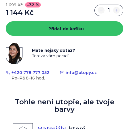
1 699 Kč
–32 %
−
+
1 144 Kč
Měrná
cena:
Přidat do košíku
Máte nějaký dotaz?
Tereza vám poradí
+420 778 777 052
info
@
utopy.cz
Tohle není utopie, ale tvoje
barvy
Materiály
,
které