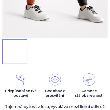
Přizpůsobí se tvé
Bez obav z
Garance
postavě
prosvítání
stálobarevnosti
Tajemná bytost z lesa, vyvolává mezi lidmi údiv už