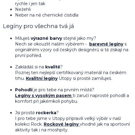
rychle i jen tak
Nežehli
Neber na ně chemické čistidla
Legíny pro všechna tvá já
Miluješ
výrazné barvy
stejně jako my?
Nech se okouzlit naším výběrem -
barevné legíny
s
originálními vzory od českých designérů si tě získají na
první pohled.
Zakládáš si na
kvalitě
?
Poznej ten nejlepší certifikovaný materiál na českém
trhu.
Kvalitní legíny
Utopy si prostě zamiluješ.
Pohodlí
je pro tebe na prvním místě?
Legíny s vysokým pasem
ti zaručí naprosté pohodlí a
komfort při jakémkoli pohybu.
Jsi prostě
rockerka
?
I pro tebe jsme v Utopy připravili velký výběr v naší
kolekci Rock.
Rockové legíny
vhodné jak na sportovní
aktivity tak i na moshpity.