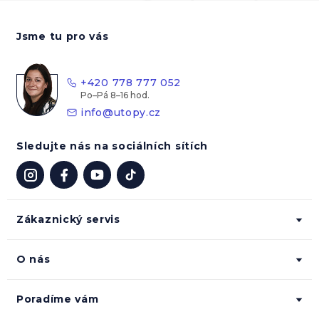
Z
á
Jsme tu pro vás
p
a
t
+420 778 777 052
í
info
@
utopy.cz
Sledujte nás na sociálních sítích
Zákaznický servis
O nás
Poradíme vám