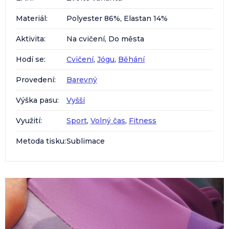
Materiál
:
Polyester 86%, Elastan 14%
Aktivita
:
Na cvičení, Do města
Hodí se
:
Cvičení
,
Jógu
,
Běhání
Provedení
:
Barevný
Výška pasu
:
Vyšší
Využití
:
Sport
,
Volný čas
,
Fitness
Metoda tisku
:
Sublimace