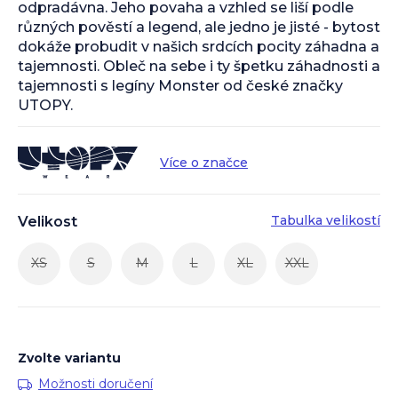
odpradávna. Jeho povaha a vzhled se liší podle
různých pověstí a legend, ale jedno je jisté - bytost
dokáže probudit v našich srdcích pocity záhadna a
tajemnosti. Obleč na sebe i ty špetku záhadnosti a
tajemnosti s legíny Monster od české značky
UTOPY.
Více o značce
Tabulka velikostí
Velikost
XS
S
M
L
XL
XXL
Zvolte variantu
Možnosti doručení