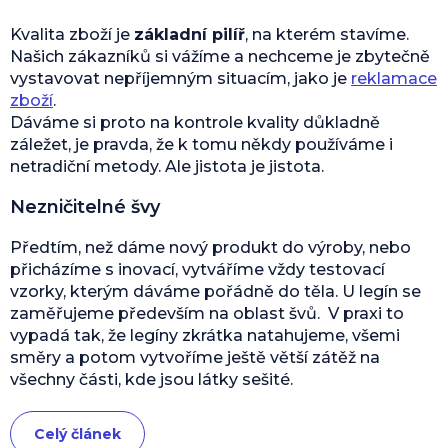
Kvalita zboží je
základní pilíř
, na kterém stavíme.
Našich zákazníků si vážíme a nechceme je zbytečně
vystavovat nepříjemným situacím, jako je
reklamace
zboží
.
Dáváme si proto na kontrole kvality důkladně
záležet, je pravda, že k tomu někdy používáme i
netradiční metody. Ale jistota je jistota.
Nezničitelné švy
Předtím, než dáme nový produkt do výroby, nebo
přicházíme s inovací, vytváříme vždy testovací
vzorky, kterým dáváme pořádně do těla. U legín se
zaměřujeme především na oblast švů. V praxi to
vypadá tak, že legíny zkrátka natahujeme, všemi
směry a potom vytvoříme ještě větší zátěž na
všechny části, kde jsou látky sešité.
Celý článek